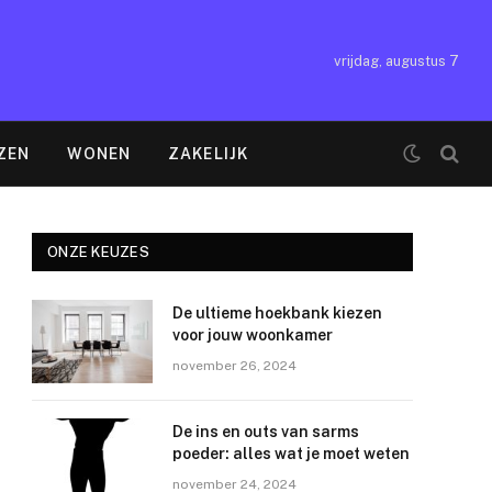
vrijdag, augustus 7
ZEN
WONEN
ZAKELIJK
ONZE KEUZES
De ultieme hoekbank kiezen
voor jouw woonkamer
november 26, 2024
De ins en outs van sarms
poeder: alles wat je moet weten
november 24, 2024