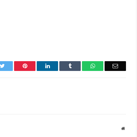
k
Twitter
Pinterest
LinkedIn
Tumblr
WhatsApp
Email
Websit