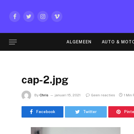
Facebook
Twitter
Instagram
Vimeo
ALGEMEEN
AUTO & MOT
cap-2.jpg
By
Chris
januari 15, 2021
Geen reacties
1 Min
Facebook
Twitter
Pint