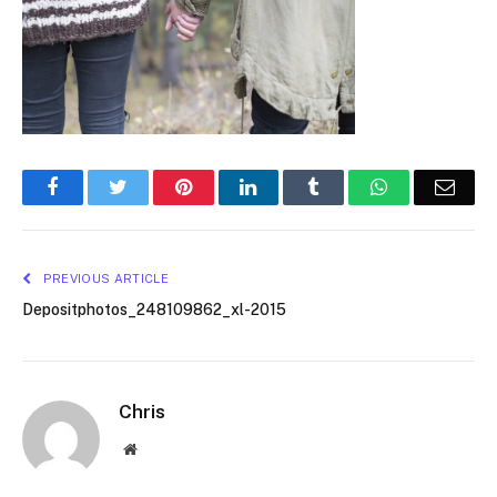
Facebook
Twitter
Pinterest
LinkedIn
Tumblr
WhatsApp
Emai
PREVIOUS ARTICLE
Depositphotos_248109862_xl-2015
Chris
Website