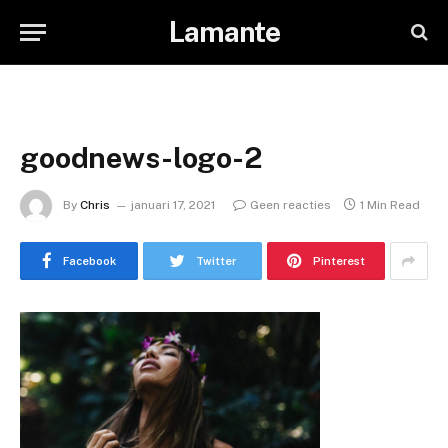
Lamante
goodnews-logo-2
By
Chris
januari 17, 2021
Geen reacties
1 Min Read
Facebook
Twitter
Pinterest