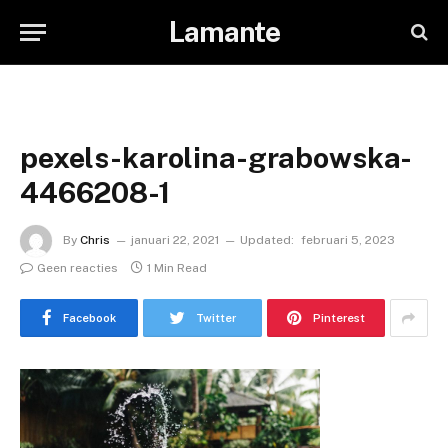
Lamante
pexels-karolina-grabowska-
4466208-1
By
Chris
januari 22, 2021
Updated:
februari 5, 2023
Geen reacties
1 Min Read
Facebook
Twitter
Pinterest