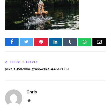
Facebook
Twitter
Pinterest
LinkedIn
Tumblr
WhatsApp
Emai
PREVIOUS ARTICLE
pexels-karolina-grabowska-4466208-1
Chris
Website