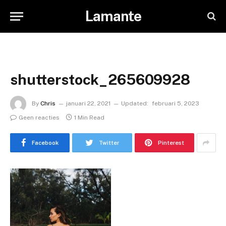
Lamante
shutterstock_265609928
By
Chris
januari 22, 2021
Updated:
februari 5, 2023
Geen reacties
1 Min Read
Facebook
Twitter
Pinterest