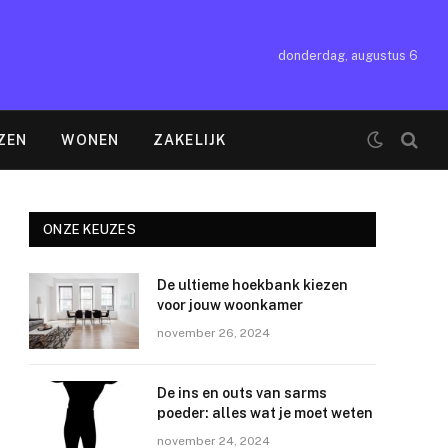
donderdag, augustus 6
ZEN
WONEN
ZAKELIJK
ONZE KEUZES
De ultieme hoekbank kiezen
voor jouw woonkamer
november 26, 2024
De ins en outs van sarms
poeder: alles wat je moet weten
november 24, 2024