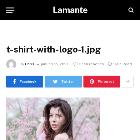
Lamante
t-shirt-with-logo-1.jpg
By
Chris
januari 15, 2021
Geen reacties
1 Min Read
Facebook
Twitter
Pinterest