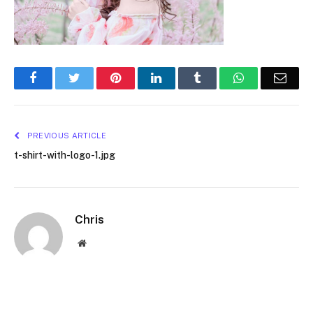
Facebook
Twitter
Pinterest
LinkedIn
Tumblr
WhatsApp
Emai
PREVIOUS ARTICLE
t-shirt-with-logo-1.jpg
Chris
Website